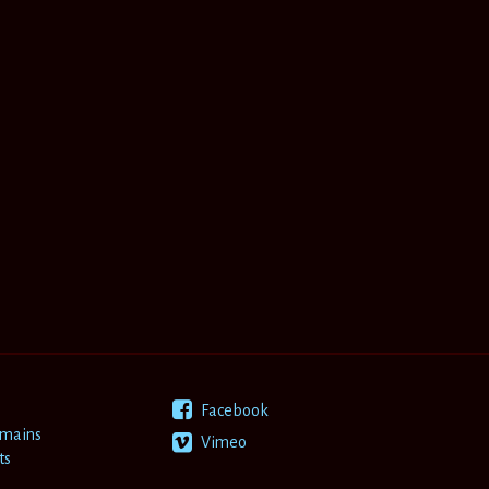
 Chedid
Facebook
 mains
Vimeo
ts