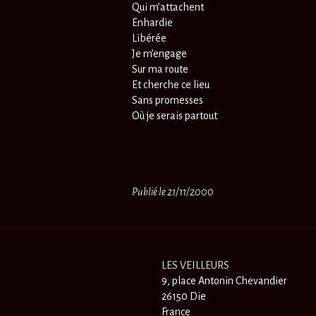
Qui m’attachent
Enhardie
Libérée
Je m’engage
Sur ma route
Et cherche ce lieu
Sans promesses
Où je serais partout
Publié le 21/11/2000
LES VEILLEURS
9, place Antonin Chevandier
26150 Die
France