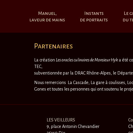
Manuel,
Instants
Le g
laveur de mains
de portraits
du t
Partenaires
La création
Les oracles culinaires de Monsieur Hyk
a été c
TEC,
subventionnée par la DRAC Rhône-Alpes, le Départe
Nous remercions La Cascade, La gare à coulisses, Loc
Gones et toutes les personnes qui ont soutenu le proj
LES VEILLEURS
Co
9, place Antonin Chevandier
Ch