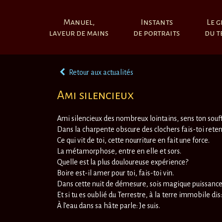
Manuel,
Instants
Le g
laveur de mains
de portraits
du t
Retour aux actualités
Ami silencieux
Ami silencieux des nombreux lointains, sens ton souffl
Dans la charpente obscure des clochers fais-toi retent
Ce qui vit de toi, cette nourriture en fait une force.
La métamorphose, entre en elle et sors.
Quelle est la plus douloureuse expérience?
Boire est-il amer pour toi, fais-toi vin.
Dans cette nuit de démesure, sois magique puissance o
Et si tu es oublié du Terrestre, à la terre immobile dis:
À l’eau dans sa hâte parle: Je suis.
Rainer Mar